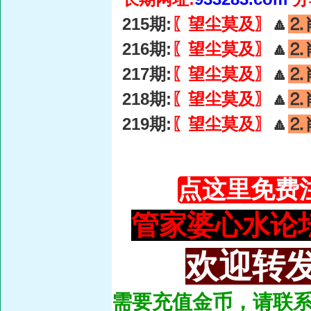
215期:
〖望尘莫及〗
🔼
⒉
216期:
〖望尘莫及〗
🔼
⒉
217期:
〖望尘莫及〗
🔼
⒉
218期:
〖望尘莫及〗
🔼
⒉
219期:
〖望尘莫及〗
🔼
⒉
点这里免费
管家婆心水论坛：93
欢迎转发
需要充值金币，请联系总管