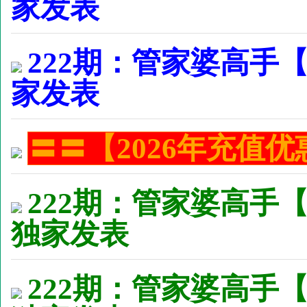
家发表
222期：管家婆高手【
家发表
〓〓【2026年充值
222期：管家婆高手
独家发表
222期：管家婆高手