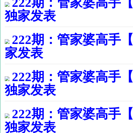
222期：管家婆高手
独家发表
222期：管家婆高手【
家发表
222期：管家婆高手
独家发表
222期：管家婆高手
独家发表