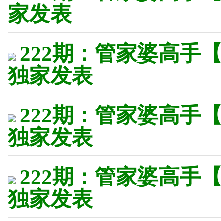
家发表
222期：管家婆高手
独家发表
222期：管家婆高手
独家发表
222期：管家婆高手
独家发表