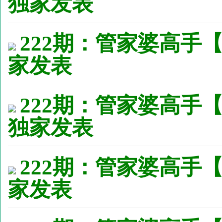
独家发表
222期：管家婆高手【
家发表
222期：管家婆高手
独家发表
222期：管家婆高手【
家发表