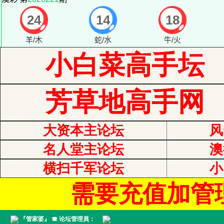
小白菜高手坛
芳草地高手网
大资本主论坛
风
名人堂主论坛
澳
横扫千军论坛
小
需要充值加管理员
『
管家婆
』 ☎ 论坛管理員：