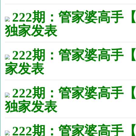
222期：管家婆高手
独家发表
222期：管家婆高手【
家发表
222期：管家婆高手
独家发表
222期：管家婆高手【