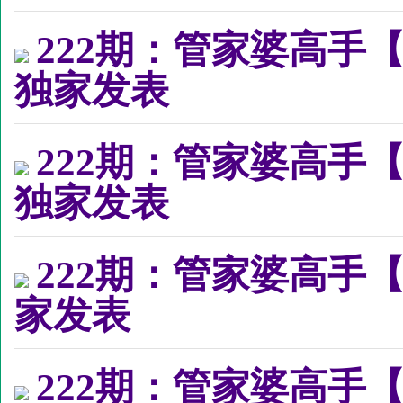
222期：管家婆高手
独家发表
222期：管家婆高手
独家发表
222期：管家婆高手【
家发表
222期：管家婆高手