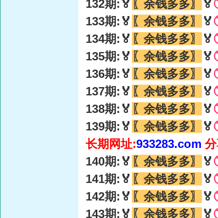
132期:🏅
〖余钱多多〗
🏅
133期:🏅
〖余钱多多〗
🏅
134期:🏅
〖余钱多多〗
🏅
135期:🏅
〖余钱多多〗
🏅
136期:🏅
〖余钱多多〗
🏅
137期:🏅
〖余钱多多〗
🏅
138期:🏅
〖余钱多多〗
🏅
139期:🏅
〖余钱多多〗
🏅
长期网址:
933283.com
分
140期:🏅
〖余钱多多〗
🏅
141期:🏅
〖余钱多多〗
🏅
142期:🏅
〖余钱多多〗
🏅
143期:🏅
〖余钱多多〗
🏅