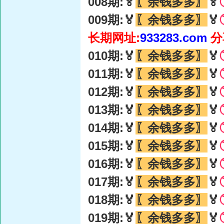
008期:🏅
〖余钱多多〗
🏅
009期:🏅
〖余钱多多〗
🏅
长期网址:
933283.com
分
010期:🏅
〖余钱多多〗
🏅
011期:🏅
〖余钱多多〗
🏅
012期:🏅
〖余钱多多〗
🏅
013期:🏅
〖余钱多多〗
🏅
014期:🏅
〖余钱多多〗
🏅
015期:🏅
〖余钱多多〗
🏅
016期:🏅
〖余钱多多〗
🏅
017期:🏅
〖余钱多多〗
🏅
018期:🏅
〖余钱多多〗
🏅
019期:🏅
〖余钱多多〗
🏅