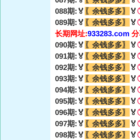
088期:🏅
〖余钱多多〗
🏅
089期:🏅
〖余钱多多〗
🏅
长期网址:
933283.com
分
090期:🏅
〖余钱多多〗
🏅
091期:🏅
〖余钱多多〗
🏅
092期:🏅
〖余钱多多〗
🏅
093期:🏅
〖余钱多多〗
🏅
094期:🏅
〖余钱多多〗
🏅
095期:🏅
〖余钱多多〗
🏅
096期:🏅
〖余钱多多〗
🏅
097期:🏅
〖余钱多多〗
🏅
098期:🏅
〖余钱多多〗
🏅