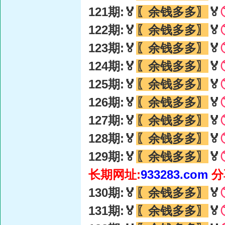
121期:🏅
〖余钱多多〗
🏅
122期:🏅
〖余钱多多〗
🏅
123期:🏅
〖余钱多多〗
🏅
124期:🏅
〖余钱多多〗
🏅
125期:🏅
〖余钱多多〗
🏅
126期:🏅
〖余钱多多〗
🏅
127期:🏅
〖余钱多多〗
🏅
128期:🏅
〖余钱多多〗
🏅
129期:🏅
〖余钱多多〗
🏅
长期网址:
933283.com
分
130期:🏅
〖余钱多多〗
🏅
131期:🏅
〖余钱多多〗
🏅