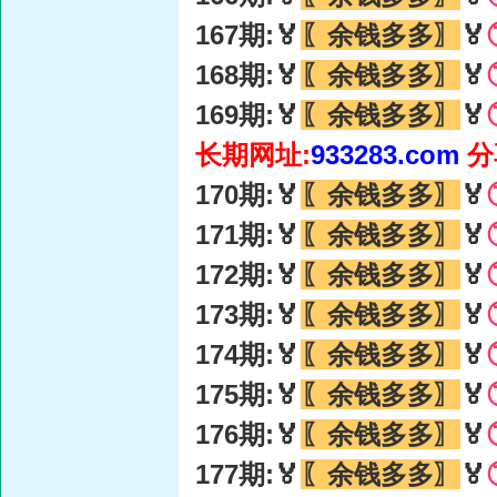
167期:🏅
〖余钱多多〗
🏅
168期:🏅
〖余钱多多〗
🏅
169期:🏅
〖余钱多多〗
🏅
长期网址:
933283.com
分
170期:🏅
〖余钱多多〗
🏅
171期:🏅
〖余钱多多〗
🏅
172期:🏅
〖余钱多多〗
🏅
173期:🏅
〖余钱多多〗
🏅
174期:🏅
〖余钱多多〗
🏅
175期:🏅
〖余钱多多〗
🏅
176期:🏅
〖余钱多多〗
🏅
177期:🏅
〖余钱多多〗
🏅