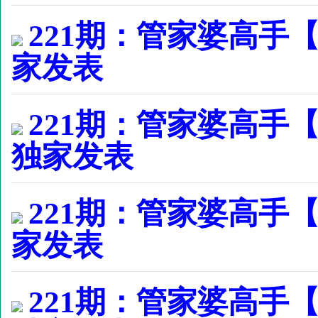
221期：管家婆高手【
家发表
221期：管家婆高手
独家发表
221期：管家婆高手【
家发表
221期：管家婆高手