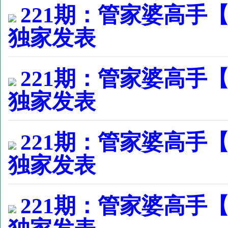
221期：管家婆高手
独家发表
221期：管家婆高手
独家发表
221期：管家婆高手
独家发表
221期：管家婆高手