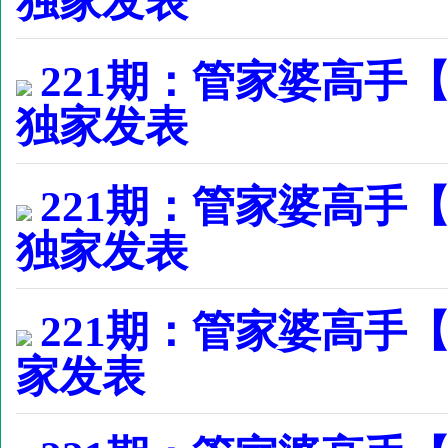
独家发表
221期：管家婆高手
独家发表
221期：管家婆高手
独家发表
221期：管家婆高手【
家发表