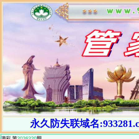
永久防失联域名:933281.c