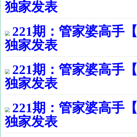
独家发表
221期：管家婆高手
独家发表
221期：管家婆高手
独家发表
221期：管家婆高手
独家发表