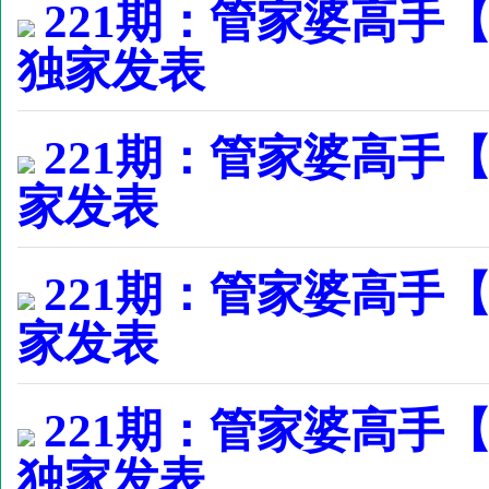
221期：管家婆高手
独家发表
221期：管家婆高手【
家发表
221期：管家婆高手【
家发表
221期：管家婆高手
独家发表