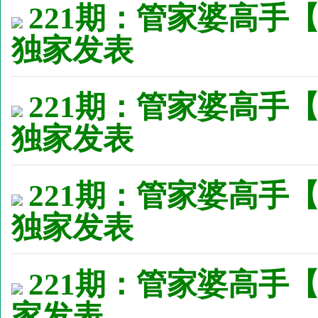
221期：管家婆高手
独家发表
221期：管家婆高手
独家发表
221期：管家婆高手
独家发表
221期：管家婆高手【
家发表