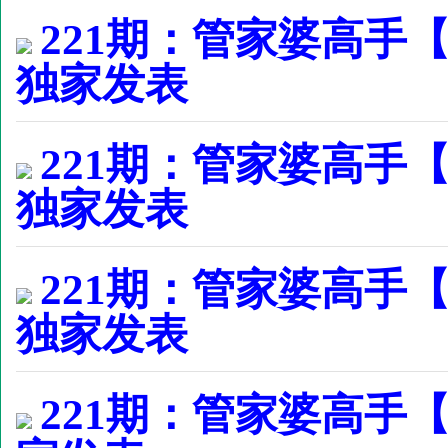
221期：管家婆高手
独家发表
221期：管家婆高手
独家发表
221期：管家婆高手
独家发表
221期：管家婆高手【