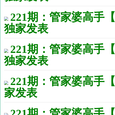
221期：管家婆高手
独家发表
221期：管家婆高手
独家发表
221期：管家婆高手【
家发表
221期：管家婆高手