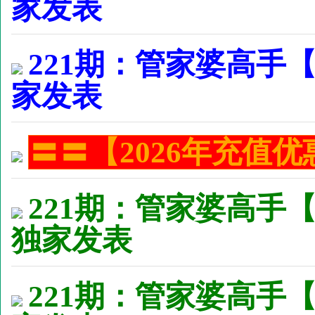
家发表
221期：管家婆高手【
家发表
〓〓【2026年充值
221期：管家婆高手
独家发表
221期：管家婆高手【