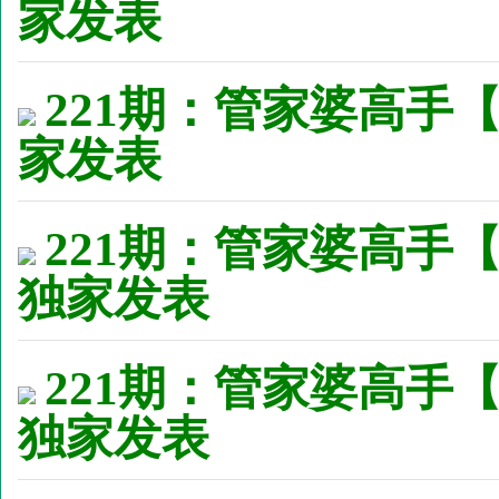
家发表
221期：管家婆高手【
家发表
221期：管家婆高手
独家发表
221期：管家婆高手
独家发表