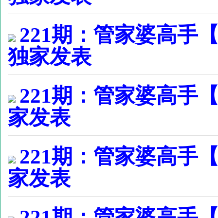
221期：管家婆高手
独家发表
221期：管家婆高手【
家发表
221期：管家婆高手【
家发表
221期：管家婆高手