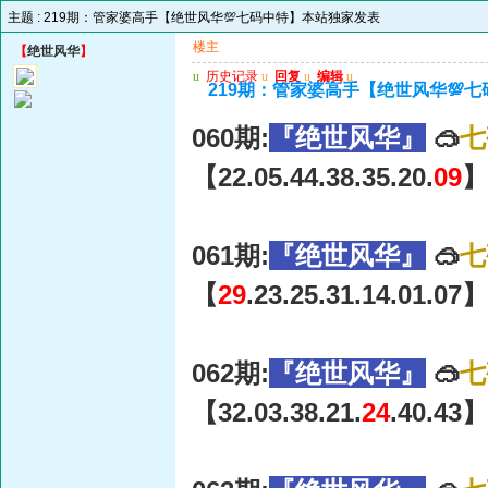
主题 :
219期：管家婆高手【绝世风华💯七码中特】本站独家发表
楼主
【
绝世风华
】
u
历史记录
u
回复
u
编辑
u
219期：管家婆高手【绝世风华💯
060期:
『绝世风华』
🥽
七
【22.05.44.38.35.20.
09
】
061期:
『绝世风华』
🥽
七
【
29
.23.25.31.14.01.07】
062期:
『绝世风华』
🥽
七
【32.03.38.21.
24
.40.43】