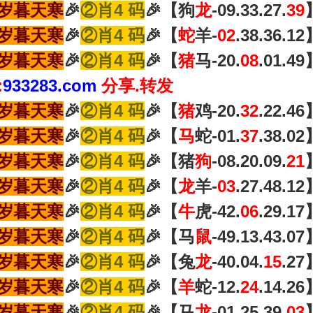
岁暮天寒
🎉
②肖4 码
🎉【狗
龙
-09.33.27.
39
岁暮天寒
🎉
②肖4 码
🎉【
蛇
羊-
02
.38.36.
岁暮天寒
🎉
②肖4 码
🎉【
猪
马-20.
08
.01.4
:
933283.com
分享.转发
岁暮天寒
🎉
②肖4 码
🎉【
猪
鸡-20.
32
.22.4
岁暮天寒
🎉
②肖4 码
🎉【
马
蛇-01.
37
.38.0
岁暮天寒
🎉
②肖4 码
🎉【猪
狗
-08.20.09.
21
岁暮天寒
🎉
②肖4 码
🎉【
龙
羊-
03
.27.48.
岁暮天寒
🎉
②肖4 码
🎉【
牛
虎-42.
06
.29.1
岁暮天寒
🎉
②肖4 码
🎉【马
鼠
-49.13.43.
岁暮天寒
🎉
②肖4 码
🎉【兔
龙
-40.04.
15
.2
岁暮天寒
🎉
②肖4 码
🎉【
羊
蛇-12.
24
.14.2
岁暮天寒
🎉
②肖4 码
🎉【马
龙
-01.25.39.
03