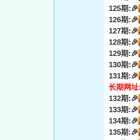
125期:🎉
126期:🎉
127期:🎉
128期:🎉
129期:🎉
130期:🎉
131期:🎉
长期网址
132期:🎉
133期:🎉
134期:🎉
135期:🎉