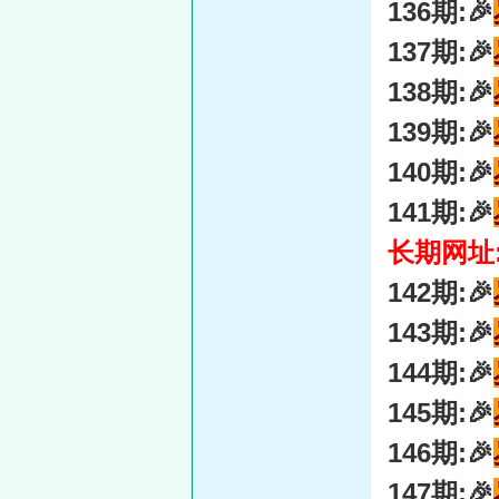
136期:🎉
137期:🎉
138期:🎉
139期:🎉
140期:🎉
141期:🎉
长期网址
142期:🎉
143期:🎉
144期:🎉
145期:🎉
146期:🎉
147期:🎉