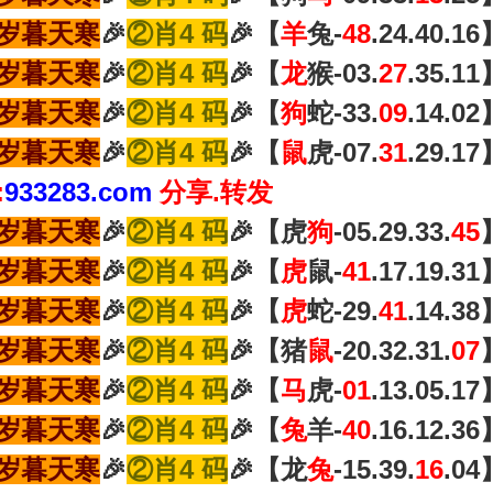
岁暮天寒
🎉
②肖4 码
🎉【
羊
兔-
48
.24.40.
岁暮天寒
🎉
②肖4 码
🎉【
龙
猴-03.
27
.35.1
岁暮天寒
🎉
②肖4 码
🎉【
狗
蛇-33.
09
.14.0
岁暮天寒
🎉
②肖4 码
🎉【
鼠
虎-07.
31
.29.1
:
933283.com
分享.转发
岁暮天寒
🎉
②肖4 码
🎉【虎
狗
-05.29.33.
45
岁暮天寒
🎉
②肖4 码
🎉【
虎
鼠-
41
.17.19.
岁暮天寒
🎉
②肖4 码
🎉【
虎
蛇-29.
41
.14.3
岁暮天寒
🎉
②肖4 码
🎉【猪
鼠
-20.32.31.
07
岁暮天寒
🎉
②肖4 码
🎉【
马
虎-
01
.13.05.
岁暮天寒
🎉
②肖4 码
🎉【
兔
羊-
40
.16.12.
岁暮天寒
🎉
②肖4 码
🎉【龙
兔
-15.39.
16
.0