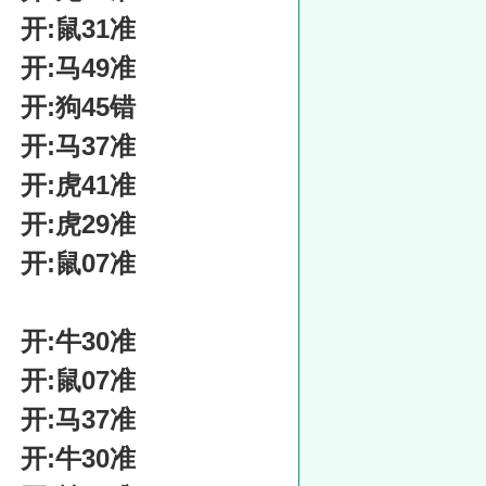
5】 开:鼠31准
】 开:马49准
8】 开:狗45错
1】 开:马37准
34】 开:虎41准
】 开:虎29准
29】 开:鼠07准
】 开:牛30准
49】 开:鼠07准
40】 开:马37准
】 开:牛30准