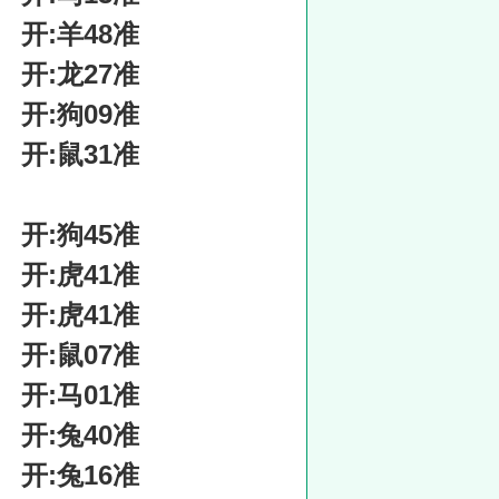
16】 开:羊48准
1】 开:龙27准
2】 开:狗09准
7】 开:鼠31准
】 开:狗45准
31】 开:虎41准
8】 开:虎41准
】 开:鼠07准
17】 开:马01准
36】 开:兔40准
4】 开:兔16准