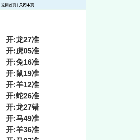
|
返回首页
|
关闭本页
09】 开:龙27准
】 开:虎05准
2】 开:兔16准
1】 开:鼠19准
02】 开:羊12准
】 开:蛇26准
4】 开:龙27错
6】 开:马49准
1】 开:羊36准