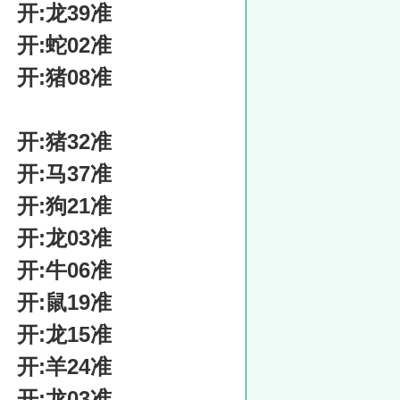
】 开:龙39准
12】 开:蛇02准
9】 开:猪08准
6】 开:猪32准
2】 开:马37准
】 开:狗21准
12】 开:龙03准
7】 开:牛06准
07】 开:鼠19准
7】 开:龙15准
6】 开:羊24准
】 开:龙03准