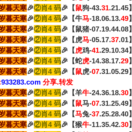
岁暮天寒
🎉
②肖4 码
🎉【
鼠
狗-43.
31
.21.4
岁暮天寒
🎉
②肖4 码
🎉【牛
马
-18.06.13.
49
岁暮天寒
🎉
②肖4 码
🎉【鼠猪-07.19.44.0
岁暮天寒
🎉
②肖4 码
🎉【虎
马
-05.17.
37
.0
岁暮天寒
🎉
②肖4 码
🎉【
虎
鸡-
41
.29.10.
岁暮天寒
🎉
②肖4 码
🎉【蛇
虎
-14.38.17.
29
岁暮天寒
🎉
②肖4 码
🎉【
鼠
虎-
07
.31.05.
:
933283.com
分享.转发
岁暮天寒
🎉
②肖4 码
🎉【羊
牛
-24.36.18.
30
岁暮天寒
🎉
②肖4 码
🎉【
鼠
马-
07
.31.25.
岁暮天寒
🎉
②肖4 码
🎉【
马
兔-
37
.25.28.
岁暮天寒
🎉
②肖4 码
🎉【猴
牛
-11.35.42.
30